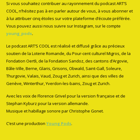
Si vous souhaitez contribuer au rayonnement du podcast ART’S
COOL, n’hésitez pas à en parler autour de vous, à vous abonner et
à lui attribuer cinq étoiles sur votre plateforme d’écoute préférée.
Vous pouvez aussi nous suivre sur Instagram, sur le compte
young_pods
.
Le podcast ART’S COOL est réalisé et diffusé grâce au précieux
soutien de la Loterie Romande, du Pour-cent culturel Migros, de la
Fondation Oertli, de la Fondation Sandoz, des cantons d’Argovie,
Bâle-Ville, Berne, Glaris, Grisons, Obwald, Saint-Gall, Soleure,
Thurgovie, Valais, Vaud, Zoug et Zurich, ainsi que des villes de
Genève, Winterthur, Yverdon-les-bains, Zoug et Zurich.
Avec les voix de Florence Grivel pour la version française et de
Stephan Kyburz pour la version allemande.
Musique et habillage sonore par Christophe Gonet.
C’est une production
Young Pods
.