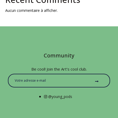
Aucun commentaire à afficher.
Community
Be cool! Join the Art’s cool club.
@young_pods