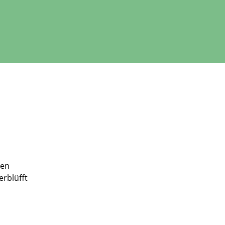
ten
erblüfft