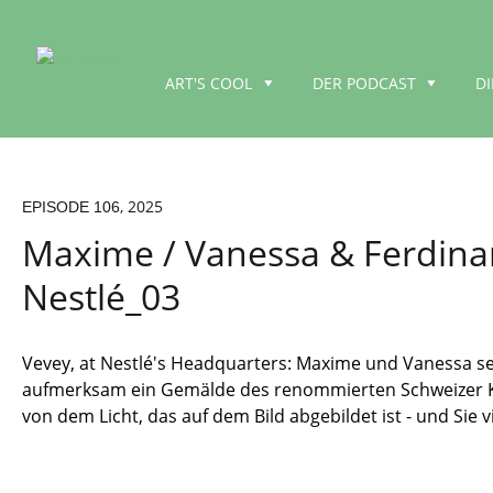
ART'S COOL
DER PODCAST
D
, 2025
EPISODE 106
Maxime / Vanessa & Ferdina
Nestlé_03
Vevey, at Nestlé's Headquarters: Maxime und Vanessa s
aufmerksam ein Gemälde des renommierten Schweizer Küns
von dem Licht, das auf dem Bild abgebildet ist - und Sie vi