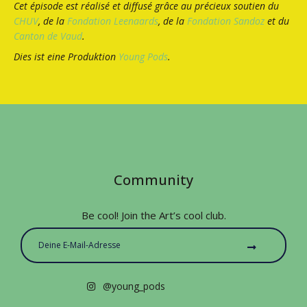
Cet épisode est réalisé et diffusé grâce au précieux soutien du
CHUV
, de la
Fondation Leenaards
, de la
Fondation Sandoz
et du
Canton de Vaud
.
Dies ist eine Produktion
Young Pods
.
Community
Be cool! Join the Art’s cool club.
@young_pods