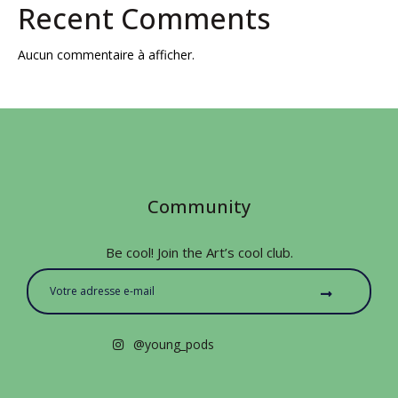
Recent Comments
Aucun commentaire à afficher.
Community
Be cool! Join the Art’s cool club.
@young_pods