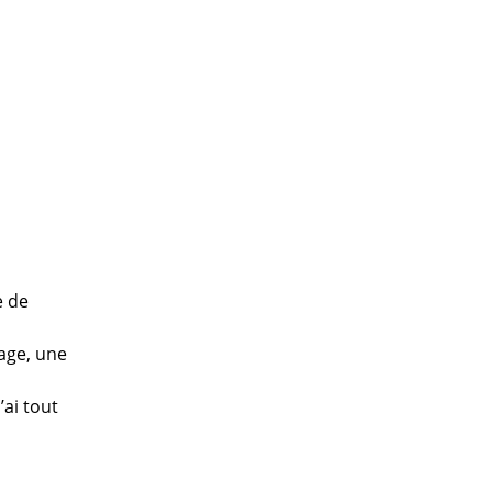
e de
rage, une
’ai tout