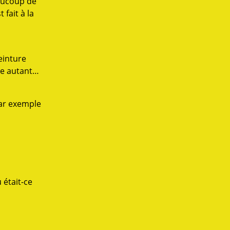
eaucoup de
 fait à la
einture
ate autant…
par exemple
 était-ce