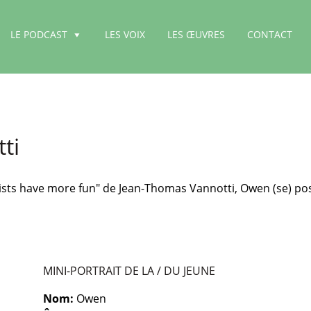
LE PODCAST
LES VOIX
LES ŒUVRES
CONTACT
ti
rtists have more fun" de Jean-Thomas Vannotti, Owen (se) po
MINI-PORTRAIT DE LA / DU JEUNE
Nom:
Owen