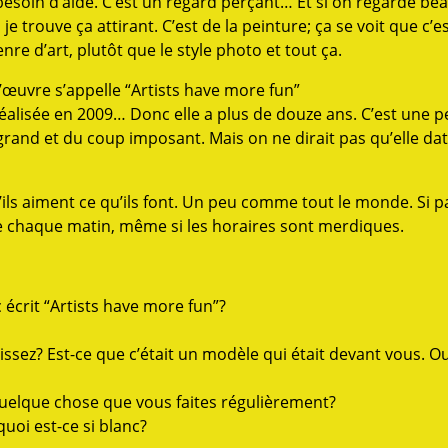
 besoin d’aide. C’est un regard perçant… Et si on regarde b
je trouve ça attirant. C’est de la peinture; ça se voit que c’est
nre d’art, plutôt que le style photo et tout ça.
, l’œuvre s’appelle “Artists have more fun”
 réalisée en 2009… Donc elle a plus de douze ans. C’est une p
 grand et du coup imposant. Mais on ne dirait pas qu’elle d
… S’ils aiment ce qu’ils font. Un peu comme tout le monde. Si 
aire chaque matin, même si les horaires sont merdiques.
 écrit “Artists have more fun”?
sez? Est-ce que c’était un modèle qui était devant vous. Ou
t quelque chose que vous faites régulièrement?
quoi est-ce si blanc?