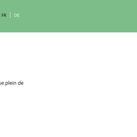
FR
DE
se plein de