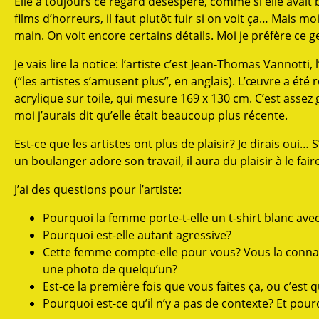
Elle a toujours ce regard désespéré, comme si elle avait
films d’horreurs, il faut plutôt fuir si on voit ça… Mais moi 
main. On voit encore certains détails. Moi je préfère ce ge
Je vais lire la notice: l’artiste c’est Jean-Thomas Vannotti
(“les artistes s’amusent plus”, en anglais). L’œuvre a été
acrylique sur toile, qui mesure 169 x 130 cm. C’est assez
moi j’aurais dit qu’elle était beaucoup plus récente.
Est-ce que les artistes ont plus de plaisir? Je dirais oui
un boulanger adore son travail, il aura du plaisir à le f
J’ai des questions pour l’artiste:
Pourquoi la femme porte-t-elle un t-shirt blanc avec
Pourquoi est-elle autant agressive?
Cette femme compte-elle pour vous? Vous la connais
une photo de quelqu’un?
Est-ce la première fois que vous faites ça, ou c’es
Pourquoi est-ce qu’il n’y a pas de contexte? Et pour