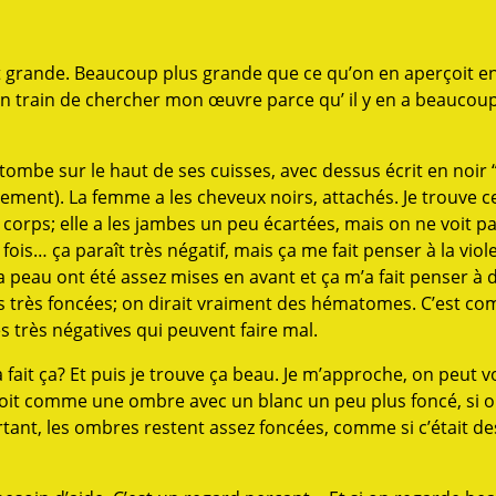
le est grande. Beaucoup plus grande que ce qu’on en aperçoit 
is en train de chercher mon œuvre parce qu’ il y en a beaucoup
tombe sur le haut de ses cuisses, avec dessus écrit en noir “
usement). La femme a les cheveux noirs, attachés. Je trouve 
 corps; elle a les jambes un peu écartées, mais on ne voit p
fois… ça paraît très négatif, mais ça me fait penser à la viol
 peau ont été assez mises en avant et ça m’a fait penser à 
rs très foncées; on dirait vraiment des hématomes. C’est c
es très négatives qui peuvent faire mal.
fait ça? Et puis je trouve ça beau. Je m’approche, on peut v
n voit comme une ombre avec un blanc un peu plus foncé, si o
rtant, les ombres restent assez foncées, comme si c’était d