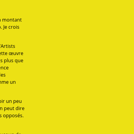
en montant
. Je crois
Artists
cette œuvre
as plus que
ence
des
omme un
oir un peu
n peut dire
es opposés.