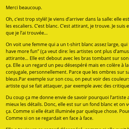
Merci beaucoup.
Oh, c’est trop stylé! Je viens d’arriver dans la salle: el
les escaliers. C’est blanc. C’est attirant, je trouve. Je su
que je l’ai trouvée…
On voit une femme qui a un t-shirt blanc assez large, qui 
have more fun” (ça veut dire: les artistes ont plus d’am
attirante… Elle est debout avec les bras tombant sur son
ça. Elle a un regard un peu désespéré mais en colère à la 
conjugale, personnellement. Parce que les ombres sur sa
bleus.Par exemple sur son cou, on peut voir des couleu
artiste qui se fait attaquer, par exemple avec des critiqu
Du coup ça me donne envie de savoir pourquoi l’artiste a 
mieux les détails. Donc, elle est sur un fond blanc et o
ça. Comme si elle était illuminée par quelque chose. Pou
Comme si on se regardait en face à face.