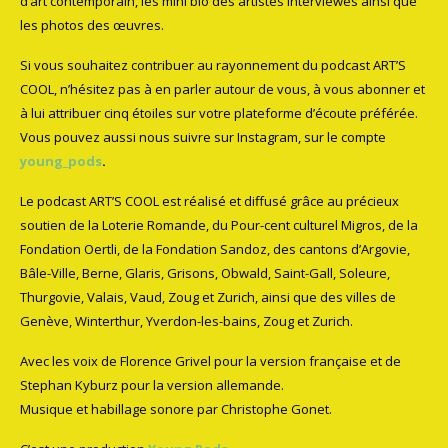
d’art contemporain, les mini bio des artistes interviewés ainsi que
les photos des œuvres.
Si vous souhaitez contribuer au rayonnement du podcast ART’S
COOL, n’hésitez pas à en parler autour de vous, à vous abonner et
à lui attribuer cinq étoiles sur votre plateforme d’écoute préférée.
Vous pouvez aussi nous suivre sur Instagram, sur le compte
young_pods
.
Le podcast ART’S COOL est réalisé et diffusé grâce au précieux
soutien de la Loterie Romande, du Pour-cent culturel Migros, de la
Fondation Oertli, de la Fondation Sandoz, des cantons d’Argovie,
Bâle-Ville, Berne, Glaris, Grisons, Obwald, Saint-Gall, Soleure,
Thurgovie, Valais, Vaud, Zoug et Zurich, ainsi que des villes de
Genève, Winterthur, Yverdon-les-bains, Zoug et Zurich.
Avec les voix de Florence Grivel pour la version française et de
Stephan Kyburz pour la version allemande.
Musique et habillage sonore par Christophe Gonet.