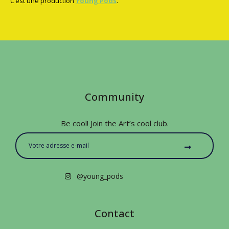
C’est une production
Young Pods
.
Community
Be cool! Join the Art’s cool club.
@young_pods
Contact