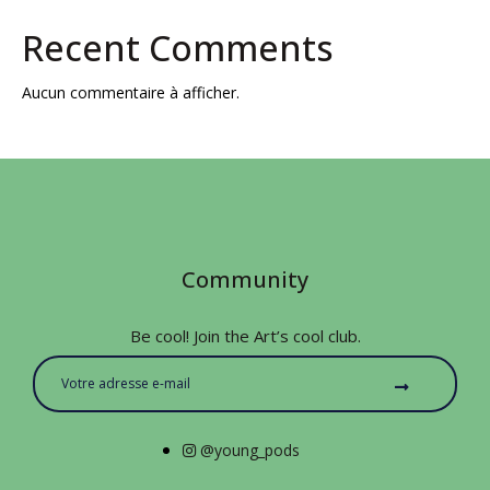
Recent Comments
Aucun commentaire à afficher.
Community
Be cool! Join the Art’s cool club.
@young_pods