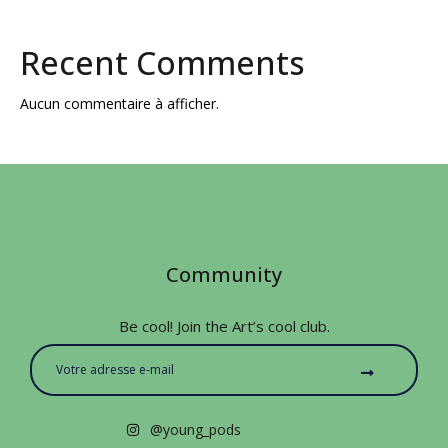
Recent Comments
Aucun commentaire à afficher.
Community
Be cool! Join the Art’s cool club.
@young_pods