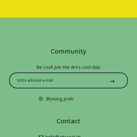
Community
Be cool! Join the Art’s cool club.
@young_pods
Contact
hello@artscool.ch