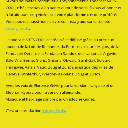
Si vous souhaitez contribuer au rayonnement du podcast ART’S
COOL, n’hésitez pas à en parler autour de vous, à vous abonner et
à lui attribuer cinq étoiles sur votre plateforme d’écoute préférée.
Vous pouvez aussi nous suivre sur Instagram, sur le compte
young_pods
.
Le podcast ART’S COOL est réalisé et diffusé grâce au précieux
soutien de la Loterie Romande, du Pour-cent culturel Migros, de la
Fondation Oertli, de la Fondation Sandoz, des cantons d’Argovie,
Bâle-Ville, Berne, Glaris, Grisons, Obwald, Saint-Gall, Soleure,
Thurgovie, Valais, Vaud, Zoug et Zurich, ainsi que des villes de
Genève, Winterthur, Yverdon-les-bains, Zoug et Zurich.
Avec les voix de Florence Grivel pour la version française et de
Stephan Kyburz pour la version allemande.
Musique et habillage sonore par Christophe Gonet.
C’est une production
Young Pods
.