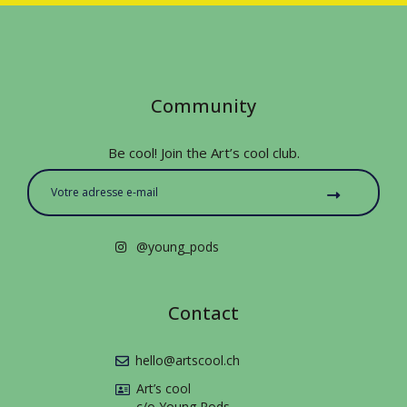
Community
Be cool! Join the Art’s cool club.
@young_pods
Contact
hello@artscool.ch
Art’s cool
c/o Young Pods