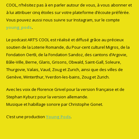
COOL, n’hésitez pas à en parler autour de vous, à vous abonner et
à lui attribuer cinq étoiles sur votre plateforme d’écoute préférée.
Vous pouvez aussi nous suivre sur Instagram, sur le compte
young_pods
.
Le podcast ART’S COOL est réalisé et diffusé grâce au précieux
soutien de la Loterie Romande, du Pour-cent culturel Migros, de la
Fondation Oertli, de la Fondation Sandoz, des cantons d’Argovie,
Bâle-Ville, Berne, Glaris, Grisons, Obwald, Saint-Gall, Soleure,
Thurgovie, Valais, Vaud, Zoug et Zurich, ainsi que des villes de
Genève, Winterthur, Yverdon-les-bains, Zoug et Zurich.
Avec les voix de Florence Grivel pour la version française et de
Stephan Kyburz pour la version allemande.
Musique et habillage sonore par Christophe Gonet.
C’est une production
Young Pods
.