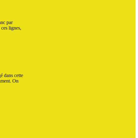
anc par
 ces lignes,
gé dans cette
aiment. On