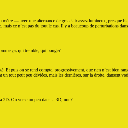
n mètre — avec une alternance de gris clair assez lumineux, presque bl
, mais ce n’est pas du tout le cas. Il y a beaucoup de perturbations dans
comme ça, qui tremble, qui bouge?
ngé. Et puis on se rend compte, progressivement, que rien n’est bien ran
 un tout petit peu déviées, mais les dernières, sur la droite, dansent vr
i la 2D. On verse un peu dans la 3D, non?