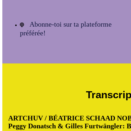
Abonne-toi sur ta plateforme
préférée!
Transcrip
ARTCHUV / BÉATRICE SCHAAD NOB
Peggy Donatsch & Gilles Furtwängler: