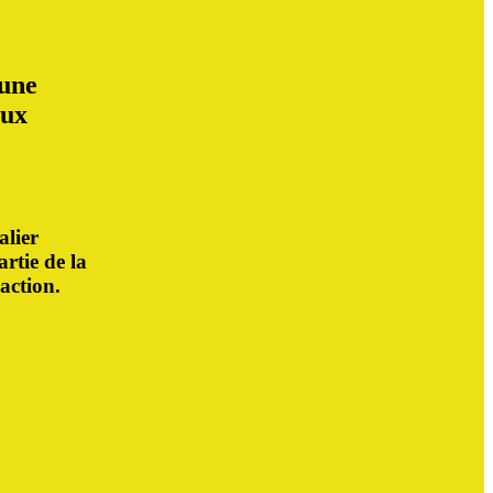
 une
aux
alier
rtie de la
action.