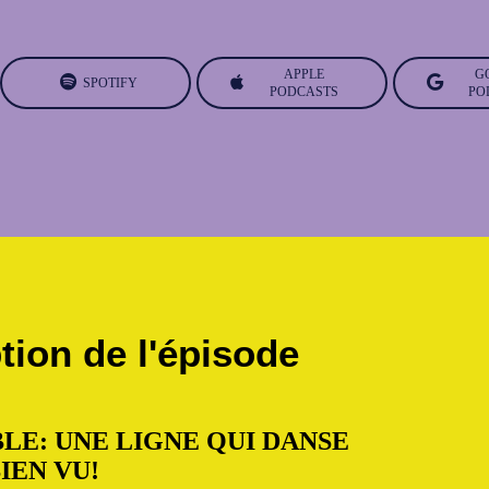
APPLE
G
SPOTIFY
PODCASTS
PO
tion de l'épisode
LE: UNE LIGNE QUI DANSE
 BIEN VU!