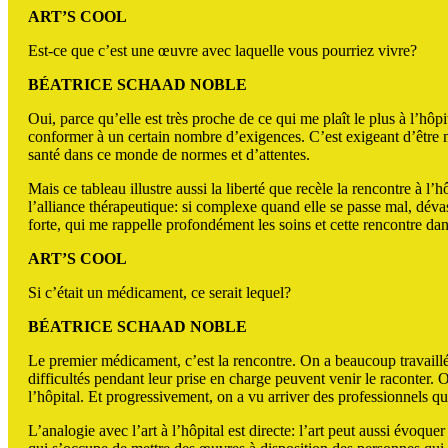
ART’S COOL
Est-ce que c’est une œuvre avec laquelle vous pourriez vivre?
BÉATRICE SCHAAD NOBLE
Oui, parce qu’elle est très proche de ce qui me plaît le plus à l’hôpi
conformer à un certain nombre d’exigences. C’est exigeant d’être ma
santé dans ce monde de normes et d’attentes.
Mais ce tableau illustre aussi la liberté que recèle la rencontre à l’
l’alliance thérapeutique: si complexe quand elle se passe mal, déva
forte, qui me rappelle profondément les soins et cette rencontre dan
ART’S COOL
Si c’était un médicament, ce serait lequel?
BÉATRICE SCHAAD NOBLE
Le premier médicament, c’est la rencontre. On a beaucoup travaillé
difficultés pendant leur prise en charge peuvent venir le raconter. O
l’hôpital. Et progressivement, on a vu arriver des professionnels qui 
L’analogie avec l’art à l’hôpital est directe: l’art peut aussi évoque