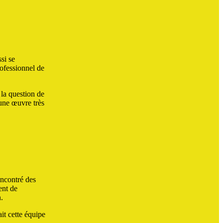
ssi se
rofessionnel de
 la question de
 une œuvre très
encontré des
ent de
n.
ait cette équipe