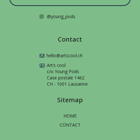
@young_pods
Contact
hello@artscool.ch
Art’s cool
c/o Young Pods
Case postale 1462
CH - 1001 Lausanne
Sitemap
HOME
CONTACT