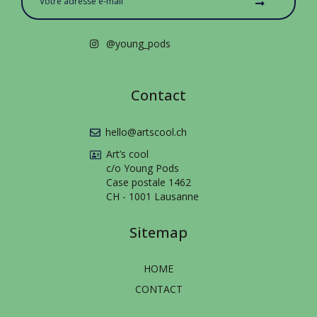
@young_pods
Contact
hello@artscool.ch
Art’s cool
c/o Young Pods
Case postale 1462
CH - 1001 Lausanne
Sitemap
HOME
CONTACT