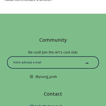
Community
Be cool! Join the Art’s cool club.
@young_pods
Contact