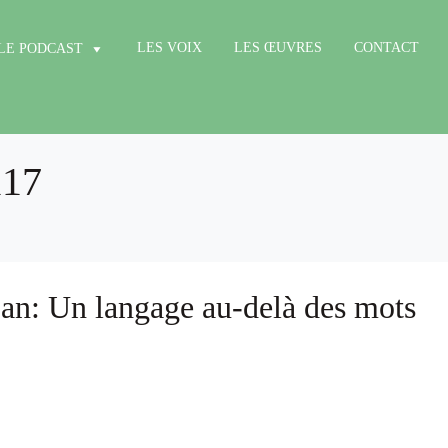
LES VOIX
LES ŒUVRES
CONTACT
LE PODCAST
117
: Un langage au-delà des mots