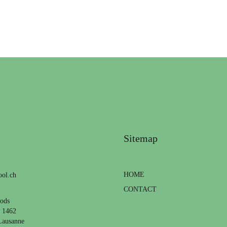
Sitemap
HOME
ool.ch
CONTACT
ods
e 1462
Lausanne