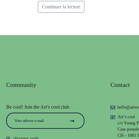
Continuer la lecture
Community
Contact
Be cool! Join the Art’s cool club.
hello@artsc
Art’s cool
c/o Young P
Case postal
CH - 1001 
@young_pods