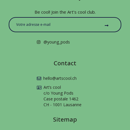
Be cool! Join the Art’s cool club.
@young_pods
Contact
hello@artscool.ch
Art’s cool
c/o Young Pods
Case postale 1462
CH - 1001 Lausanne
Sitemap