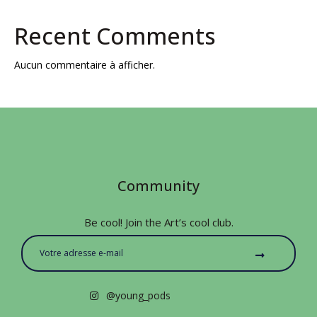
Recent Comments
Aucun commentaire à afficher.
Community
Be cool! Join the Art’s cool club.
@young_pods