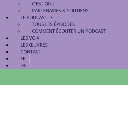
C’EST QUI?
PARTENAIRES & SOUTIENS
LE PODCAST
TOUS LES ÉPISODES
COMMENT ÉCOUTER UN PODCAST
LES VOIX
LES ŒUVRES
CONTACT
FR
DE