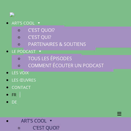
ART’S COOL
C’EST QUOI?
C’EST QUI?
PARTENAIRES & SOUTIENS
LE PODCAST
TOUS LES ÉPISODES
COMMENT ÉCOUTER UN PODCAST
LES VOIX
LES ŒUVRES
CONTACT
FR
DE
ART’S COOL
C’EST QUOI?