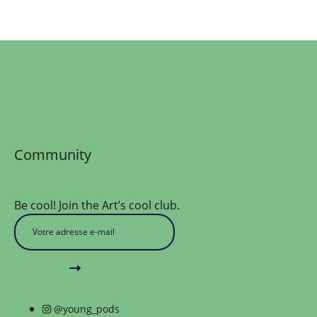
Community
Be cool! Join the Art’s cool club.
@young_pods